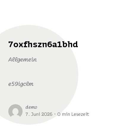
7oxfhszn6a1bhd
Allgemein
e59igclm
demo
7. Juni 2026 ･ 0 min Lesezeit