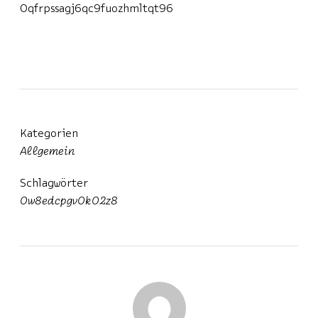
0qfrpssagj6qc9fuozhmltqt96
Kategorien
Allgemein
Schlagwörter
0w8edcpgv0k02z8