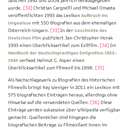
zwischen 1992 und 2004 jährlich herausgegeben
wurde.
32
Christian Cargnelli und Michael Omasta
veröffentlichten 1993 das Lexikon
Aufbruch ins
Ungewisse
mit 550 Biografien aus dem ehemaligen
Österreich-Ungarn.
33
In der
Geschichte des
Deutschen Film
publiziert Jan-Christopher Horak
1993 einen Überblicksartikel zum Exilfilm.
34
Im
Handbuch der deutschsprachigen Emigration 1933–
1945
verfasst Helmut G. Asper einen
Überblicksartikel zum Filmexil bis 1998.
35
Als Nachschlagewerk zu Biografien des historischen
Filmexils bringt Kay Weniger in 2011 ein Lexikon mit
575 biografischen Einträgen heraus; allerdings ohne
Hinweise auf die verwendeten Quellen.
36
Diese
Einträge werden sukzessive über Wikipedia verfügbar
gemacht. Quellensicher sind hingegen die
biografischen Beiträge zu Filmexilant:innen im