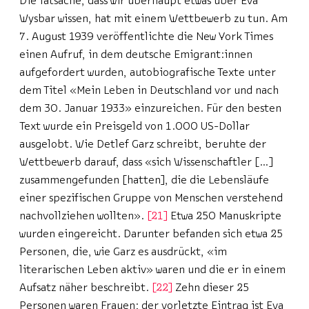
Die Tatsache, dass wir überhaupt etwas über Eva
Wysbar wissen, hat mit einem Wettbewerb zu tun. Am
7. August 1939 veröffentlichte die New York Times
einen Aufruf, in dem deutsche Emigrant:innen
aufgefordert wurden, autobiografische Texte unter
dem Titel «Mein Leben in Deutschland vor und nach
dem 30. Januar 1933» einzureichen. Für den besten
Text wurde ein Preisgeld von 1.000 US-Dollar
ausgelobt. Wie Detlef Garz schreibt, beruhte der
Wettbewerb darauf, dass «sich Wissenschaftler […]
zusammengefunden [hatten], die die Lebensläufe
einer spezifischen Gruppe von Menschen verstehend
nachvollziehen wollten».
21
Etwa 250 Manuskripte
wurden eingereicht. Darunter befanden sich etwa 25
Personen, die, wie Garz es ausdrückt, «im
literarischen Leben aktiv» waren und die er in einem
Aufsatz näher beschreibt.
22
Zehn dieser 25
Personen waren Frauen; der vorletzte Eintrag ist Eva