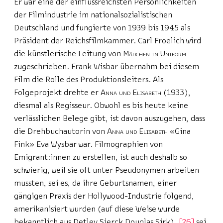
Er war eine der einflussreichsten Persönlichkeiten
der Filmindustrie im nationalsozialistischen
Deutschland und fungierte von 1939 bis 1945 als
Präsident der Reichsfilmkammer. Carl Froelich wird
die künstlerische Leitung von
Mädchen in Uniform
zugeschrieben. Frank Wisbar übernahm bei diesem
Film die Rolle des Produktionsleiters. Als
Folgeprojekt drehte er
Anna und Elisabeth
(1933),
diesmal als Regisseur. Obwohl es bis heute keine
verlässlichen Belege gibt, ist davon auszugehen, dass
die Drehbuchautorin von
Anna und Elisabeth
«Gina
Fink» Eva Wysbar war. Filmographien von
Emigrant:innen zu erstellen, ist auch deshalb so
schwierig, weil sie oft unter Pseudonymen arbeiten
mussten, sei es, da ihre Geburtsnamen, einer
gängigen Praxis der Hollywood-Industrie folgend,
amerikanisiert wurden (auf diese Weise wurde
bekanntlich aus Detlev Sierck Douglas Sirk),
26
sei