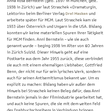
Anna Rosa Bernstein (geb. 1897 in München, gest.
1938 in Zürich) war laut Straschek «Dramaturgin,
Lektorin» beim Berliner Verlag
Drei Masken
und
arbeitete später für MGM. Laut Straschek kam sie
1933 über Österreich und Ungarn in die USA. Bislang
konnten wir keine materiellen Spuren ihrer Tätigkeit
für MGM finden. Anni Bernstein – wie sie auch
genannt wurde – beging 1938 im Alter von 40 Jahren
in Zürich Suizid. Dieser Hinweis geht auf eine
Postkarte aus dem Jahr 1955 zurück, diese verbindet
sie auch mit einem ehemaligen Liebhaber, Gottfried
Benn, der nicht nur für sein lyrisches Werk, sondern
auch für seinen Antisemitismus bekannt war. Um es
explizit zu machen: Bislang haben wir außer dem
Hinweis bei Straschek keinen Beleg dafür, dass Anni
Bernstein jemals in der Filmindustrie gearbeitet hat,
und auch keine Spuren, die sie mit dem weiten Feld
des Drehbuchschreibens in Verbindung bringen.