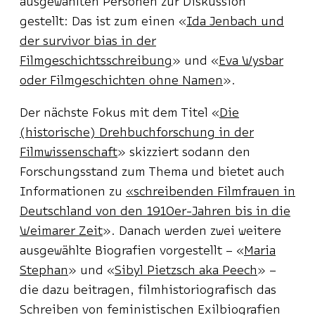
ausgewählten Personen zur Diskussion
gestellt: Das ist zum einen
«
Ida Jenbach und
der survivor bias in der
Filmgeschichtsschreibung
»
und
«
Eva Wysbar
oder Filmgeschichten ohne Namen
»
.
Der nächste Fokus mit dem Titel
«
Die
(historische) Drehbuchforschung in der
Filmwissenschaft
»
skizziert sodann den
Forschungsstand zum Thema und bietet auch
Informationen zu
«
schreibenden Filmfrauen in
Deutschland von den 1910er-Jahren bis in die
Weimarer Zeit
»
. Danach werden zwei weitere
ausgewählte Biografien vorgestellt –
«
Maria
Stephan
»
und
«
Sibyl Pietzsch aka Peech
»
–
die dazu beitragen, filmhistoriografisch das
Schreiben von feministischen Exilbiografien