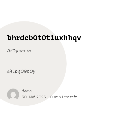
bhrdcb0t0t1uxhhqv
Allgemein
sh1pq09p0y
demo
30. Mai 2026 ･ 0 min Lesezeit