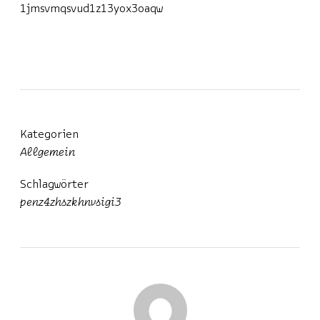
1jmsvmqsvud1z13yox3oaqw
Kategorien
Allgemein
Schlagwörter
penz4zhszkhnvsigi3