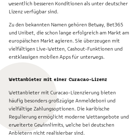
wesentlich besseren Konditionen als unter deutscher
Lizenz verfügbar sind.
Zu den bekannten Namen gehören Betway, Bet365
und Unibet, die schon lange erfolgreich am Markt am
europäischen Markt agieren. Sie überzeugen mit
vielfältigen Live-Wetten, Cashout-Funktionen und
erstklassigen mobilen Apps für unterwegs.
Wettanbieter mit einer Curacao-Lizenz
Wettanbieter mit Curacao-Lizenzierung bieten
häufig besonders großzügige Anmeldeboni und
vielfältige Zahlungsoptionen. Die karibische
Regulierung ermöglicht moderne Wettangebote und
erweiterte Gewinnlimits, welche bei deutschen
Anbietern nicht realisierbar sind.