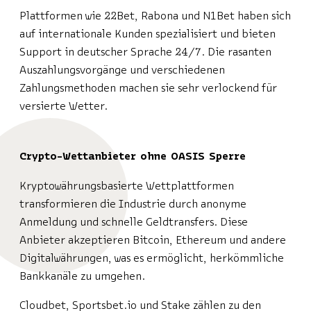
Plattformen wie 22Bet, Rabona und N1Bet haben sich
auf internationale Kunden spezialisiert und bieten
Support in deutscher Sprache 24/7. Die rasanten
Auszahlungsvorgänge und verschiedenen
Zahlungsmethoden machen sie sehr verlockend für
versierte Wetter.
Crypto-Wettanbieter ohne OASIS Sperre
Kryptowährungsbasierte Wettplattformen
transformieren die Industrie durch anonyme
Anmeldung und schnelle Geldtransfers. Diese
Anbieter akzeptieren Bitcoin, Ethereum und andere
Digitalwährungen, was es ermöglicht, herkömmliche
Bankkanäle zu umgehen.
Cloudbet, Sportsbet.io und Stake zählen zu den