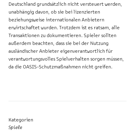
Deutschland grundsätzlich nicht versteuert werden,
unabhängig davon, ob sie bei lizenzierten
beziehungsweise internationalen Anbietern
erwirtschaftet wurden. Trotzdem ist es ratsam, alle
Transaktionen zu dokumentieren. Spieler sollten
außerdem beachten, dass sie bei der Nutzung
ausländischer Anbieter eigenverantwortlich für
verantwortungsvolles Spielverhalten sorgen müssen,
da die OASIS-Schutzmaßnahmen nicht greifen.
Kategorien
Spiele