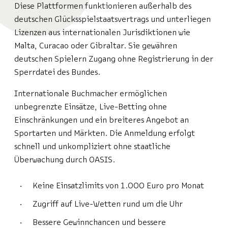
Diese Plattformen funktionieren außerhalb des
deutschen Glücksspielstaatsvertrags und unterliegen
Lizenzen aus internationalen Jurisdiktionen wie
Malta, Curacao oder Gibraltar. Sie gewähren
deutschen Spielern Zugang ohne Registrierung in der
Sperrdatei des Bundes.
Internationale Buchmacher ermöglichen
unbegrenzte Einsätze, Live-Betting ohne
Einschränkungen und ein breiteres Angebot an
Sportarten und Märkten. Die Anmeldung erfolgt
schnell und unkompliziert ohne staatliche
Überwachung durch OASIS.
Keine Einsatzlimits von 1.000 Euro pro Monat
Zugriff auf Live-Wetten rund um die Uhr
Bessere Gewinnchancen und bessere