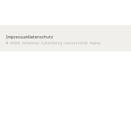
Impressum
Datenschutz
© 2026 Johannes Gutenberg-Universität Mainz