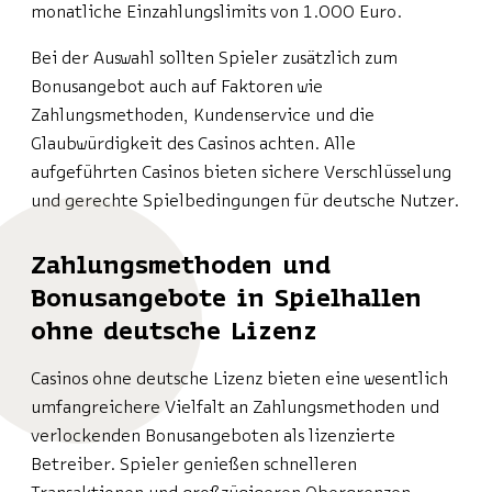
monatliche Einzahlungslimits von 1.000 Euro.
Bei der Auswahl sollten Spieler zusätzlich zum
Bonusangebot auch auf Faktoren wie
Zahlungsmethoden, Kundenservice und die
Glaubwürdigkeit des Casinos achten. Alle
aufgeführten Casinos bieten sichere Verschlüsselung
und gerechte Spielbedingungen für deutsche Nutzer.
Zahlungsmethoden und
Bonusangebote in Spielhallen
ohne deutsche Lizenz
Casinos ohne deutsche Lizenz bieten eine wesentlich
umfangreichere Vielfalt an Zahlungsmethoden und
verlockenden Bonusangeboten als lizenzierte
Betreiber. Spieler genießen schnelleren