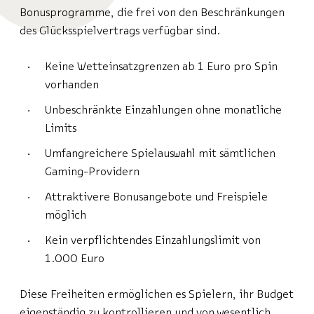
Bonusprogramme, die frei von den Beschränkungen
des Glücksspielvertrags verfügbar sind.
Keine Wetteinsatzgrenzen ab 1 Euro pro Spin
vorhanden
Unbeschränkte Einzahlungen ohne monatliche
Limits
Umfangreichere Spielauswahl mit sämtlichen
Gaming-Providern
Attraktivere Bonusangebote und Freispiele
möglich
Kein verpflichtendes Einzahlungslimit von
1.000 Euro
Diese Freiheiten ermöglichen es Spielern, ihr Budget
eigenständig zu kontrollieren und von wesentlich