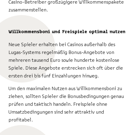
Casino-Betreiber großzügigere Willkommenspakete
zusammenstellen.
Willkommensboni und Freispiele optimal nutzen
Neue Spieler erhalten bei Casinos außerhalb des
Lugas-Systems regelmäßig Bonus-Angebote von
mehreren tausend Euro sowie hunderte kostenlose
Spiele. Diese Angebote erstrecken sich oft über die
ersten drei bis fünf Einzahlungen hinweg.
Um den maximalen Nutzen aus Willkommensboni zu
ziehen, sollten Spieler die Bonusbedingungen genau
prüfen und taktisch handeln. Freispiele ohne
Umsatzbedingungen sind sehr attraktiv und
profitabel.