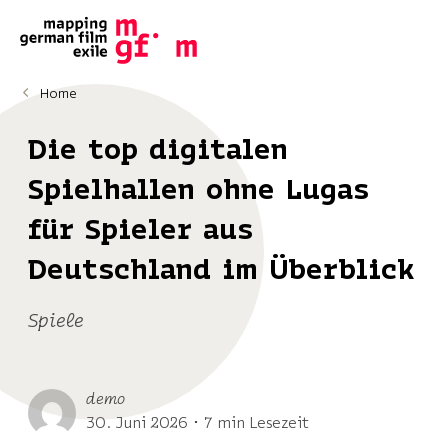
Home
Die top digitalen
Spielhallen ohne Lugas
für Spieler aus
Deutschland im Überblick
Spiele
demo
30. Juni 2026 ･ 7 min Lesezeit