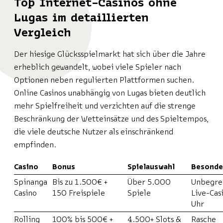
Top Internet-Casinos ohne
Lugas im detaillierten
Vergleich
Der hiesige Glücksspielmarkt hat sich über die Jahre
erheblich gewandelt, wobei viele Spieler nach
Optionen neben regulierten Plattformen suchen.
Online Casinos unabhängig von Lugas bieten deutlich
mehr Spielfreiheit und verzichten auf die strenge
Beschränkung der Wetteinsätze und des Spieltempos,
die viele deutsche Nutzer als einschränkend
empfinden.
Casino
Bonus
Spielauswahl
Besonde
Spinanga
Bis zu 1.500€ +
Über 5.000
Unbegren
Casino
150 Freispiele
Spiele
Live-Cas
Uhr
Rolling
100% bis 500€ +
4.500+ Slots &
Rasche