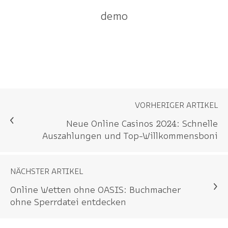
demo
VORHERIGER ARTIKEL
Neue Online Casinos 2024: Schnelle
Auszahlungen und Top-Willkommensboni
NÄCHSTER ARTIKEL
Online Wetten ohne OASIS: Buchmacher
ohne Sperrdatei entdecken