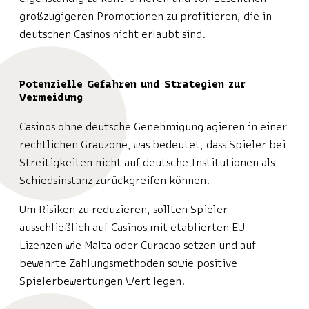
großzügigeren Promotionen zu profitieren, die in
deutschen Casinos nicht erlaubt sind.
Potenzielle Gefahren und Strategien zur
Vermeidung
Casinos ohne deutsche Genehmigung agieren in einer
rechtlichen Grauzone, was bedeutet, dass Spieler bei
Streitigkeiten nicht auf deutsche Institutionen als
Schiedsinstanz zurückgreifen können.
Um Risiken zu reduzieren, sollten Spieler
ausschließlich auf Casinos mit etablierten EU-
Lizenzen wie Malta oder Curacao setzen und auf
bewährte Zahlungsmethoden sowie positive
Spielerbewertungen Wert legen.