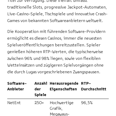
Titel zur Verfügung. Diese Vielfalt umfasst
traditionelle Slots, progressive Jackpot-Automaten,
Live-Casino-Spiele, Tischspiele und innovative Crash-
Games von bekannten Softwareanbietern weltweit.
Die Kooperation mit führenden Software-Providern
ermöglicht es diesen Casinos, immer die neuesten
Spielveröffentlichungen bereitzustellen. Spieler
genießen höheren RTP-Werten, die typischerweise
zwischen 96% und 98% liegen, sowie von flexiblen
Wetteinsätzen und zügigeren Spielvorgängen ohne
die durch Lugas vorgeschriebenen Zwangspausen.
Software-
Anzahl
Herausragende
RTP-
Anbieter
der
Eigenschaften
Durchschnitt
Spiele
NetEnt
250+
Hochwertige
96,5%
Grafik,
Megaways-