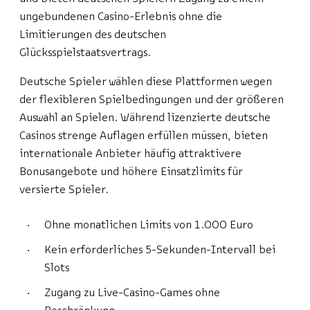
ungebundenen Casino-Erlebnis ohne die
Limitierungen des deutschen
Glücksspielstaatsvertrags.
Deutsche Spieler wählen diese Plattformen wegen
der flexibleren Spielbedingungen und der größeren
Auswahl an Spielen. Während lizenzierte deutsche
Casinos strenge Auflagen erfüllen müssen, bieten
internationale Anbieter häufig attraktivere
Bonusangebote und höhere Einsatzlimits für
versierte Spieler.
Ohne monatlichen Limits von 1.000 Euro
Kein erforderliches 5-Sekunden-Intervall bei
Slots
Zugang zu Live-Casino-Games ohne