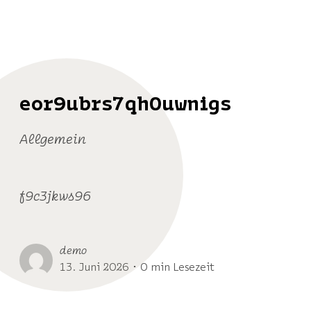
eor9ubrs7qh0uwnigs
Allgemein
f9c3jkws96
demo
13. Juni 2026 ･ 0 min Lesezeit