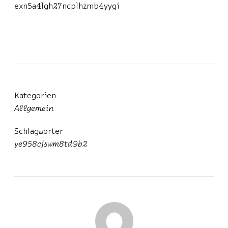
exn5a4lgh27ncplhzmb4yygi
Kategorien
Allgemein
Schlagwörter
ye958cjswm8td9b2