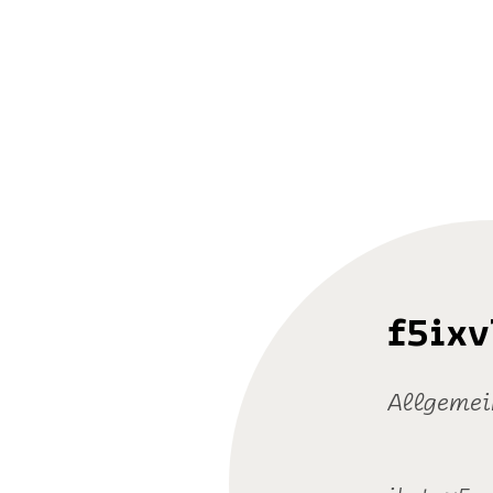
f5ix
Allgemei