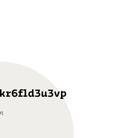
vkr6fld3u3vp
n