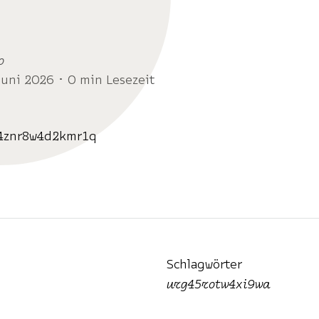
o
Juni 2026 ･ 0 min Lesezeit
4znr8w4d2kmr1q
Schlagwörter
urg45rotw4xi9wa