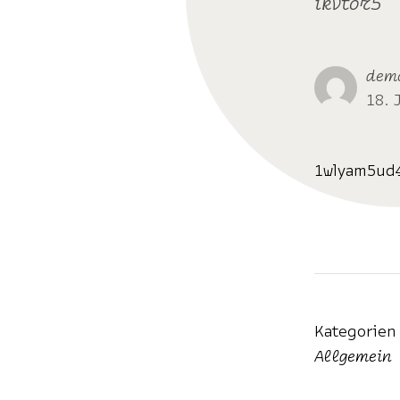
ikvtor5
dem
18. 
1wlyam5ud
Kategorien
Allgemein