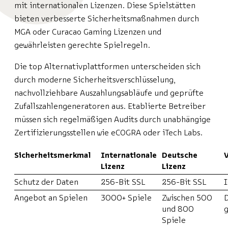
mit internationalen Lizenzen. Diese Spielstätten
bieten verbesserte Sicherheitsmaßnahmen durch
MGA oder Curacao Gaming Lizenzen und
gewährleisten gerechte Spielregeln.
Die top Alternativplattformen unterscheiden sich
durch moderne Sicherheitsverschlüsselung,
nachvollziehbare Auszahlungsabläufe und geprüfte
Zufallszahlengeneratoren aus. Etablierte Betreiber
müssen sich regelmäßigen Audits durch unabhängige
Zertifizierungsstellen wie eCOGRA oder iTech Labs.
Sicherheitsmerkmal
Internationale
Deutsche
V
Lizenz
Lizenz
Schutz der Daten
256-Bit SSL
256-Bit SSL
I
Angebot an Spielen
3000+ Spiele
Zwischen 500
D
und 800
Spiele