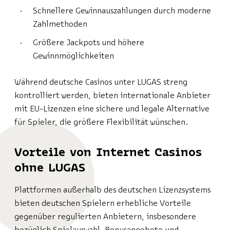
Schnellere Gewinnauszahlungen durch moderne
Zahlmethoden
Größere Jackpots und höhere
Gewinnmöglichkeiten
Während deutsche Casinos unter LUGAS streng
kontrolliert werden, bieten internationale Anbieter
mit EU-Lizenzen eine sichere und legale Alternative
für Spieler, die größere Flexibilität wünschen.
Vorteile von Internet Casinos
ohne LUGAS
Plattformen außerhalb des deutschen Lizenzsystems
bieten deutschen Spielern erhebliche Vorteile
gegenüber regulierten Anbietern, insbesondere