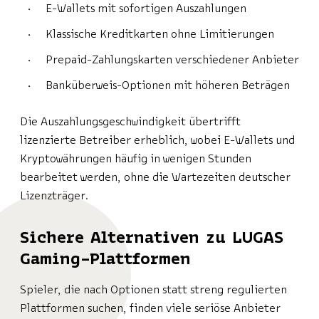
E-Wallets mit sofortigen Auszahlungen
Klassische Kreditkarten ohne Limitierungen
Prepaid-Zahlungskarten verschiedener Anbieter
Banküberweis-Optionen mit höheren Beträgen
Die Auszahlungsgeschwindigkeit übertrifft
lizenzierte Betreiber erheblich, wobei E-Wallets und
Kryptowährungen häufig in wenigen Stunden
bearbeitet werden, ohne die Wartezeiten deutscher
Lizenzträger.
Sichere Alternativen zu LUGAS
Gaming-Plattformen
Spieler, die nach Optionen statt streng regulierten
Plattformen suchen, finden viele seriöse Anbieter