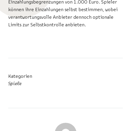
Einzahlungsbegrenzungen von 1.000 Euro. Spieler
können ihre Einzahlungen selbst bestimmen, wobei
verantwortungsvolle Anbieter dennoch optionale
Limits zur Selbstkontrolle anbieten.
Kategorien
Spiele