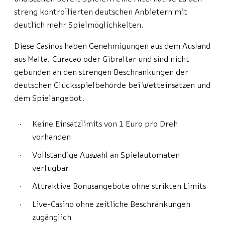
streng kontrollierten deutschen Anbietern mit
deutlich mehr Spielmöglichkeiten.
Diese Casinos haben Genehmigungen aus dem Ausland
aus Malta, Curacao oder Gibraltar und sind nicht
gebunden an den strengen Beschränkungen der
deutschen Glücksspielbehörde bei Wetteinsätzen und
dem Spielangebot.
Keine Einsatzlimits von 1 Euro pro Dreh
vorhanden
Vollständige Auswahl an Spielautomaten
verfügbar
Attraktive Bonusangebote ohne strikten Limits
Live-Casino ohne zeitliche Beschränkungen
zugänglich