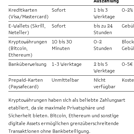
Auszahlung
Kreditkarten
Sofort
1 bis 3
0-2%
(Visa/Mastercard)
Werktage
E-Wallets (Skrill,
Sofort
bis zu 24
Gebü
Neteller)
Stunden
Kryptowährungen
10 bis 30
0-2
Block
(Bitcoin,
Minuten
Stunden
Gebü
Ethereum)
Banküberweisung
1-3 Werktage
2 bis 5
0-5€
Werktage
Prepaid-Karten
Unmittelbar
Nicht
Koste
(Paysafecard)
verfügbar
Kryptowährungen haben sich als beliebte Zahlungsart
etabliert, da sie maximale Privatsphäre und
Sicherheit bieten. Bitcoin, Ethereum und sonstige
digitale Assets ermöglichen grenzüberschreitende
Transaktionen ohne Bankbeteiligung.