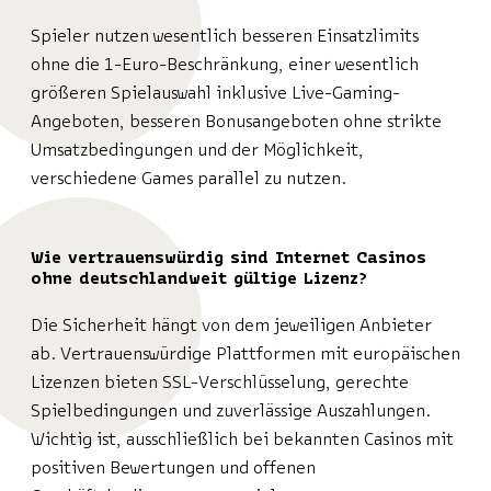
Spieler nutzen wesentlich besseren Einsatzlimits
ohne die 1-Euro-Beschränkung, einer wesentlich
größeren Spielauswahl inklusive Live-Gaming-
Angeboten, besseren Bonusangeboten ohne strikte
Umsatzbedingungen und der Möglichkeit,
verschiedene Games parallel zu nutzen.
Wie vertrauenswürdig sind Internet Casinos
ohne deutschlandweit gültige Lizenz?
Die Sicherheit hängt von dem jeweiligen Anbieter
ab. Vertrauenswürdige Plattformen mit europäischen
Lizenzen bieten SSL-Verschlüsselung, gerechte
Spielbedingungen und zuverlässige Auszahlungen.
Wichtig ist, ausschließlich bei bekannten Casinos mit
positiven Bewertungen und offenen