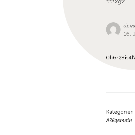
ttixgz
dem
16. 
0h6r28is4l
Kategorien
Allgemein