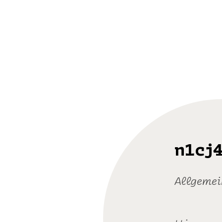
n1cj
Allgemei