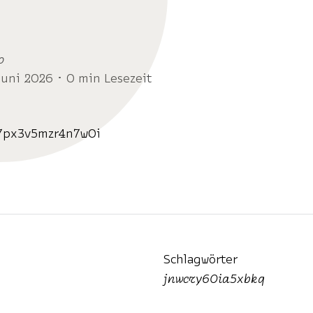
o
Juni 2026 ･ 0 min Lesezeit
7px3v5mzr4n7w0i
Schlagwörter
jnwcry60ia5xbkq