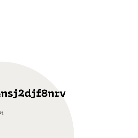
4nsj2djf8nrv
n