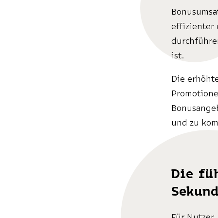
Bonusumsat
effizienter
durchführe
ist.
Die erhöhte
Promotionen
Bonusangeb
und zu kom
Die fü
Sekund
Für Nutzer