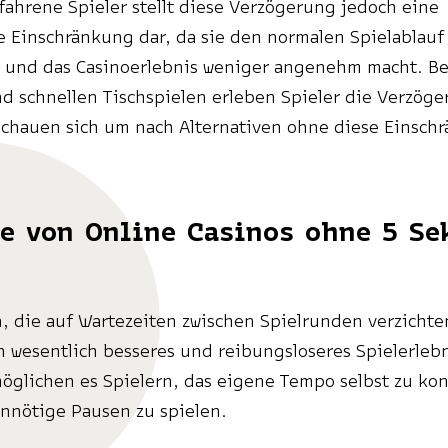
rfahrene Spieler stellt diese Verzögerung jedoch eine
 Einschränkung dar, da sie den normalen Spielablauf
t und das Casinoerlebnis weniger angenehm macht. B
nd schnellen Tischspielen erleben Spieler die Verzöge
schauen sich um nach Alternativen ohne diese Einsch
e von Online Casinos ohne 5 Se
, die auf Wartezeiten zwischen Spielrunden verzichte
n wesentlich besseres und reibungsloseres Spielerlebn
öglichen es Spielern, das eigene Tempo selbst zu kon
nnötige Pausen zu spielen.