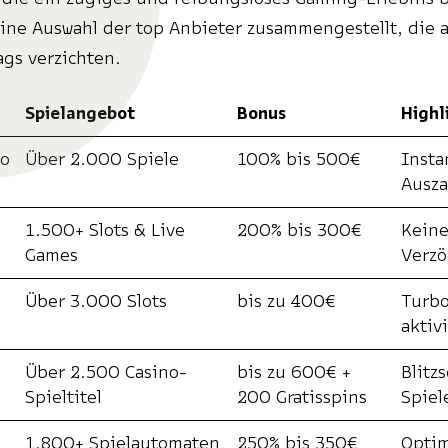
ine Auswahl der top Anbieter zusammengestellt, die 
gs verzichten.
Spielangebot
Bonus
Highl
no
Über 2.000 Spiele
100% bis 500€
Insta
Ausz
1.500+ Slots & Live
200% bis 300€
Kein
Games
Verz
Über 3.000 Slots
bis zu 400€
Turb
aktiv
Über 2.500 Casino-
bis zu 600€ +
Blitz
Spieltitel
200 Gratisspins
Spiel
1.800+ Spielautomaten
250% bis 350€
Optim