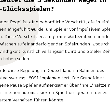
-Glücksspielen?
den Regel ist eine behördliche Vorschrift, die in ein
nen eingeführt wurde, um Spieler vor impulsivem Spi
. Diese Vorschrift erzwingt eine Wartezeit von minde
wischen aufeinanderfolgenden Spielrunden, wodurch
indigkeit künstlich verlangsamt wird und Spieler Zei
 haben sollen.
rde diese Regelung in Deutschland im Rahmen des
staatsvertrags 2021 implementiert. Die Grundidee ist,
gene Pause Spieler aufmerksamer über ihre Einsätze
 in einen automatisierten Spielfluss geraten, der zu
iertem Verhalten führen könnte.