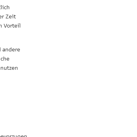
lich
er Zeit
 Vorteil
d andere
iche
 nutzen
bevorzugen,