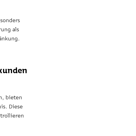
esonders
rung als
ränkung.
kunden
n, bieten
is. Diese
trollieren