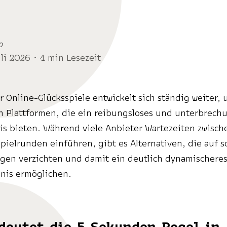
o
uli 2026 ･ 4 min Lesezeit
r Online-Glücksspiele entwickelt sich ständig weiter, 
h Plattformen, die ein reibungsloses und unterbrech
is bieten. Während viele Anbieter Wartezeiten zwisch
pielrunden einführen, gibt es Alternativen, die auf s
gen verzichten und damit ein deutlich dynamischere
bnis ermöglichen.
deutet die 5 Sekunden Regel in