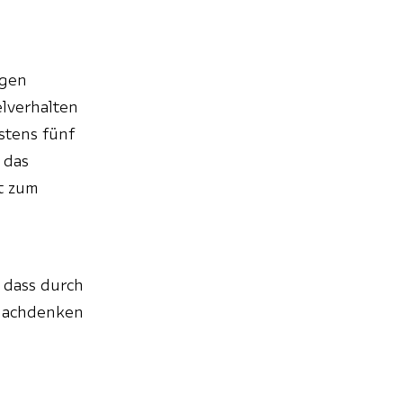
igen
elverhalten
stens fünf
 das
t zum
 dass durch
 nachdenken