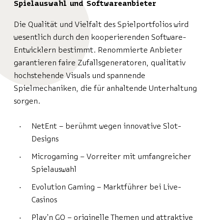
Spielauswahl und Softwareanbieter
Die Qualität und Vielfalt des Spielportfolios wird
wesentlich durch den kooperierenden Software-
Entwicklern bestimmt. Renommierte Anbieter
garantieren faire Zufallsgeneratoren, qualitativ
hochstehende Visuals und spannende
Spielmechaniken, die für anhaltende Unterhaltung
sorgen.
NetEnt – berühmt wegen innovative Slot-
Designs
Microgaming – Vorreiter mit umfangreicher
Spielauswahl
Evolution Gaming – Marktführer bei Live-
Casinos
Play’n GO – originelle Themen und attraktive