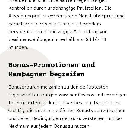
Lizenzen und sind unterworfen regelmäßigen
Kontrollen durch unabhängige Prüfstellen. Die
Auszahlungsraten werden jeden Monat überprüft und
garantieren gerechte Chancen. Besonders
hervorzuheben ist die zügige Abwicklung von
Gewinnauszahlungen innerhalb von 24 bis 48
Stunden.
Bonus-Promotionen und
Kampagnen begreifen
Bonusprogramme zählen zu den beliebtesten
Eigenschaften zeitgenössischer Casinos und vermögen
Ihr Spielerlebnis deutlich verbessern. Dabei ist es
wichtig, die unterschiedlichen Bonustypen zu kennen
und deren Bedingungen genau zu verstehen, um das
Maximum aus jedem Bonus zu nutzen.