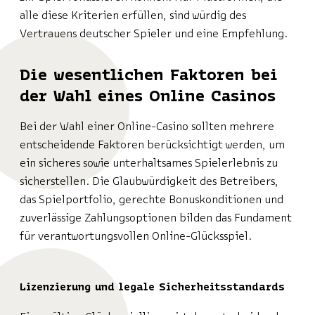
alle diese Kriterien erfüllen, sind würdig des
Vertrauens deutscher Spieler und eine Empfehlung.
Die wesentlichen Faktoren bei
der Wahl eines Online Casinos
Bei der Wahl einer Online-Casino sollten mehrere
entscheidende Faktoren berücksichtigt werden, um
ein sicheres sowie unterhaltsames Spielerlebnis zu
sicherstellen. Die Glaubwürdigkeit des Betreibers,
das Spielportfolio, gerechte Bonuskonditionen und
zuverlässige Zahlungsoptionen bilden das Fundament
für verantwortungsvollen Online-Glücksspiel.
Lizenzierung und legale Sicherheitsstandards