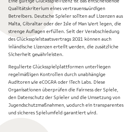
Eine gültige Glücksspiellizenz ist das entscheidende
Qualitätskriterium eines vertrauenswürdigen
Betreibers. Deutsche Spieler sollten auf Lizenzen aus
Malta, Gibraltar oder der Isle of Man Wert legen, die
strenge Auflagen erfüllen. Seit der Verabschiedung
des Glücksspielstaatsvertrags 2021 können auch
inländische Lizenzen erteilt werden, die zusätzliche
Sicherheit gewährleisten.
Regulierte Glücksspielplattformen unterliegen
regelmäßigen Kontrollen durch unabhängige
Auditoren wie eCOGRA oder iTech Labs. Diese
Organisationen überprüfen die Fairness der Spiele,
den Datenschutz der Spieler und die Umsetzung von
Jugendschutzmaßnahmen, wodurch ein transparentes
und sicheres Spielumfeld garantiert wird.