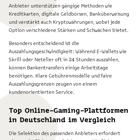
Anbieter unterstützen gängige Methoden wie
Kreditkarten, digitale Geldbörsen, Banküberweisung
und verstärkt auch Kryptowährungen, wobei jede
Option verschiedene Stärken und Schwächen bietet.
Besonders entscheidend ist die
Auszahlungsgeschwindigkeit: Während E-Wallets wie
Skrill oder Neteller oft in 24 Stunden auszahlen,
können Bankentransfers einige Arbeitstage
benötigen. Klare Gebührenmodelle und faire
Auszahlungsgrenzen zeugen von einem
kundenorientierten Service.
Top Online-Gaming-Plattformen
in Deutschland im Vergleich
Die Selektion des passenden Anbieters erfordert