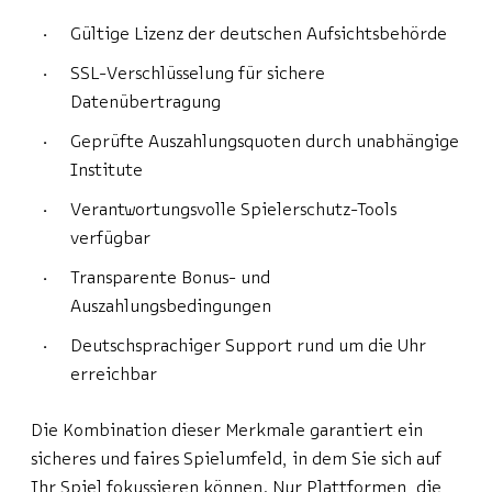
Gültige Lizenz der deutschen Aufsichtsbehörde
SSL-Verschlüsselung für sichere
Datenübertragung
Geprüfte Auszahlungsquoten durch unabhängige
Institute
Verantwortungsvolle Spielerschutz-Tools
verfügbar
Transparente Bonus- und
Auszahlungsbedingungen
Deutschsprachiger Support rund um die Uhr
erreichbar
Die Kombination dieser Merkmale garantiert ein
sicheres und faires Spielumfeld, in dem Sie sich auf
Ihr Spiel fokussieren können. Nur Plattformen, die