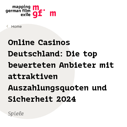
Home
Online Casinos
Deutschland: Die top
bewerteten Anbieter mit
attraktiven
Auszahlungsquoten und
Sicherheit 2024
Spiele