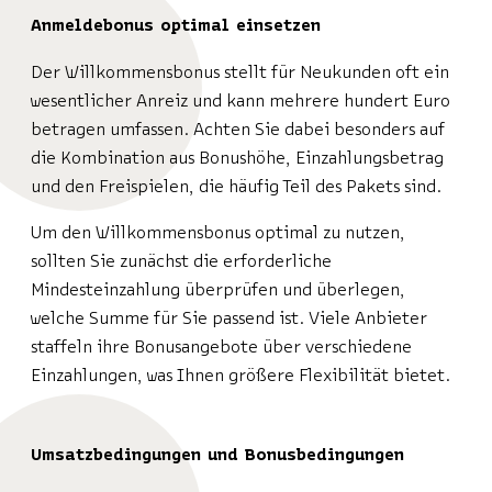
Anmeldebonus optimal einsetzen
Der Willkommensbonus stellt für Neukunden oft ein
wesentlicher Anreiz und kann mehrere hundert Euro
betragen umfassen. Achten Sie dabei besonders auf
die Kombination aus Bonushöhe, Einzahlungsbetrag
und den Freispielen, die häufig Teil des Pakets sind.
Um den Willkommensbonus optimal zu nutzen,
sollten Sie zunächst die erforderliche
Mindesteinzahlung überprüfen und überlegen,
welche Summe für Sie passend ist. Viele Anbieter
staffeln ihre Bonusangebote über verschiedene
Einzahlungen, was Ihnen größere Flexibilität bietet.
Umsatzbedingungen und Bonusbedingungen