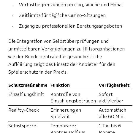
Verlustbegrenzungen pro Tag, Woche und Monat
Zeitlimits für tägliche Casino-Sitzungen
Zugang zu professionellen Beratungsangeboten
Die Integration von Selbstüberprüfungen und
unmittelbaren Verknüpfungen zu Hilfsorganisationen
wie der Bundeszentrale für gesundheitliche
Aufklärung zeigt das Einsatz der Anbieter für den
Spielerschutz in der Praxis.
Schutzmaßnahme
Funktion
Verfügbarkeit
Einzahlungslimit
Kontrolle von
Sofort
Einzahlungsbeträgen
aktivierbar
Reality-Check
Erinnerung an
Automatisch
Spielzeit
alle 60 Min.
Selbstsperre
Temporärer
1 Tag bis 6
Kontoausschluss
Monate