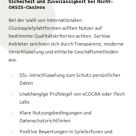
Sicherheit und Zuverlässigkeit bei Nicht-
OASIS-Casinos
Bei der Wahl von internationalen
Glücksspielplattformen sollten Nutzer auf
bestimmte Qualitätskriterien achten. Seriöse
Anbieter zeichnen sich durch Transparenz, moderne
Verschlüsselung und ethische Geschäftsmethoden
aus.
SSL-Verschlüsselung zum Schutz persönlicher
Daten
Unabhängige Prüfsiegel von eCOGRA oder iTech
Labs
Klare Nutzungsbedingungen und
Datenschutzrichtlinien
Positive Bewertungen in Spielerforen und