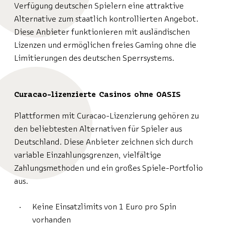
Verfügung deutschen Spielern eine attraktive
Alternative zum staatlich kontrollierten Angebot.
Diese Anbieter funktionieren mit ausländischen
Lizenzen und ermöglichen freies Gaming ohne die
Limitierungen des deutschen Sperrsystems.
Curacao-lizenzierte Casinos ohne OASIS
Plattformen mit Curacao-Lizenzierung gehören zu
den beliebtesten Alternativen für Spieler aus
Deutschland. Diese Anbieter zeichnen sich durch
variable Einzahlungsgrenzen, vielfältige
Zahlungsmethoden und ein großes Spiele-Portfolio
aus.
Keine Einsatzlimits von 1 Euro pro Spin
vorhanden