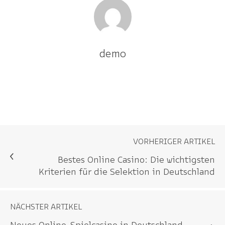
demo
VORHERIGER ARTIKEL
Bestes Online Casino: Die wichtigsten
Kriterien für die Selektion in Deutschland
NÄCHSTER ARTIKEL