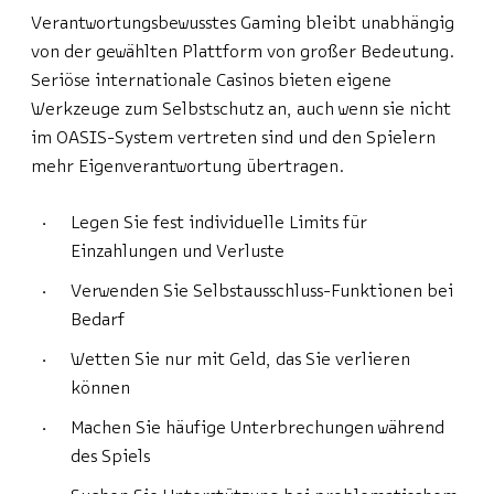
Verantwortungsbewusstes Gaming bleibt unabhängig
von der gewählten Plattform von großer Bedeutung.
Seriöse internationale Casinos bieten eigene
Werkzeuge zum Selbstschutz an, auch wenn sie nicht
im OASIS-System vertreten sind und den Spielern
mehr Eigenverantwortung übertragen.
Legen Sie fest individuelle Limits für
Einzahlungen und Verluste
Verwenden Sie Selbstausschluss-Funktionen bei
Bedarf
Wetten Sie nur mit Geld, das Sie verlieren
können
Machen Sie häufige Unterbrechungen während
des Spiels