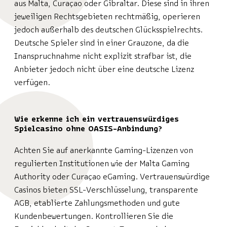
aus Malta, Curaçao oder Gibraltar. Diese sind in ihren
jeweiligen Rechtsgebieten rechtmäßig, operieren
jedoch außerhalb des deutschen Glücksspielrechts.
Deutsche Spieler sind in einer Grauzone, da die
Inanspruchnahme nicht explizit strafbar ist, die
Anbieter jedoch nicht über eine deutsche Lizenz
verfügen.
Wie erkenne ich ein vertrauenswürdiges
Spielcasino ohne OASIS-Anbindung?
Achten Sie auf anerkannte Gaming-Lizenzen von
regulierten Institutionen wie der Malta Gaming
Authority oder Curaçao eGaming. Vertrauenswürdige
Casinos bieten SSL-Verschlüsselung, transparente
AGB, etablierte Zahlungsmethoden und gute
Kundenbewertungen. Kontrollieren Sie die