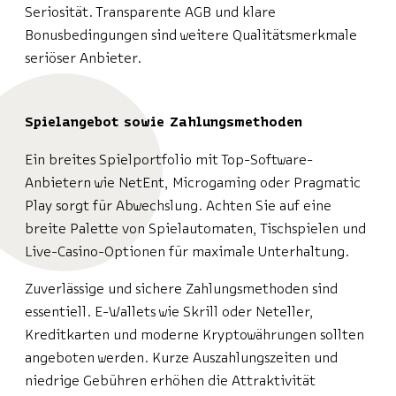
Seriosität. Transparente AGB und klare
Bonusbedingungen sind weitere Qualitätsmerkmale
seriöser Anbieter.
Spielangebot sowie Zahlungsmethoden
Ein breites Spielportfolio mit Top-Software-
Anbietern wie NetEnt, Microgaming oder Pragmatic
Play sorgt für Abwechslung. Achten Sie auf eine
breite Palette von Spielautomaten, Tischspielen und
Live-Casino-Optionen für maximale Unterhaltung.
Zuverlässige und sichere Zahlungsmethoden sind
essentiell. E-Wallets wie Skrill oder Neteller,
Kreditkarten und moderne Kryptowährungen sollten
angeboten werden. Kurze Auszahlungszeiten und
niedrige Gebühren erhöhen die Attraktivität