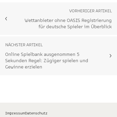
VORHERIGER ARTIKEL
Wettanbieter ohne OASIS Registrierung
für deutsche Spieler im Überblick
NÄCHSTER ARTIKEL
Online Spielbank ausgenommen 5
Sekunden Regel: Zügiger spielen und
Gewinne erzielen
Impressum
Datenschutz