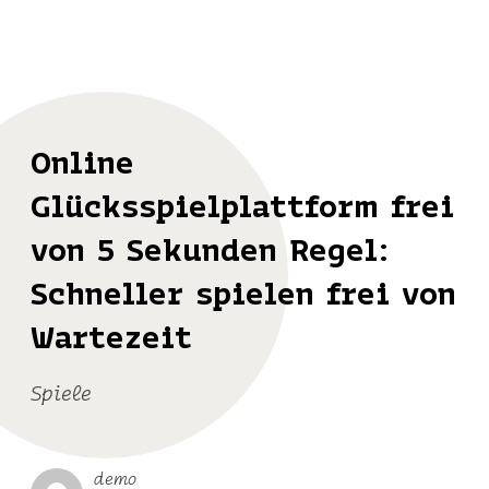
Online
Glücksspielplattform frei
von 5 Sekunden Regel:
Schneller spielen frei von
Wartezeit
Spiele
demo