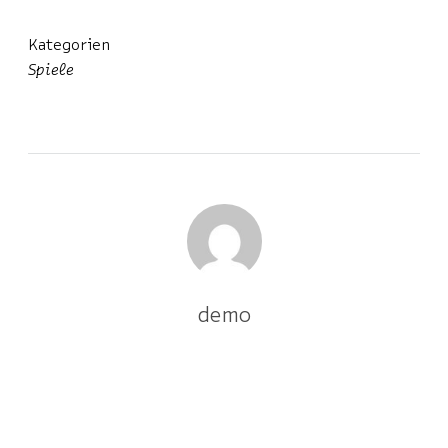
Kategorien
Spiele
demo