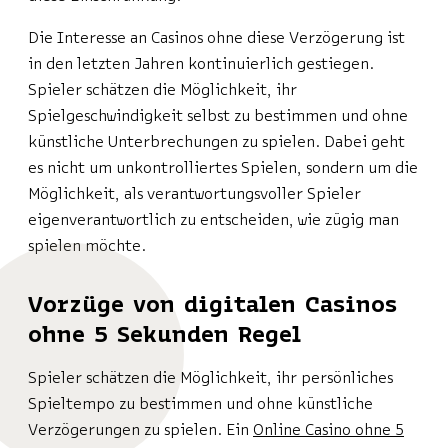
Die Interesse an Casinos ohne diese Verzögerung ist
in den letzten Jahren kontinuierlich gestiegen.
Spieler schätzen die Möglichkeit, ihr
Spielgeschwindigkeit selbst zu bestimmen und ohne
künstliche Unterbrechungen zu spielen. Dabei geht
es nicht um unkontrolliertes Spielen, sondern um die
Möglichkeit, als verantwortungsvoller Spieler
eigenverantwortlich zu entscheiden, wie zügig man
spielen möchte.
Vorzüge von digitalen Casinos
ohne 5 Sekunden Regel
Spieler schätzen die Möglichkeit, ihr persönliches
Spieltempo zu bestimmen und ohne künstliche
Verzögerungen zu spielen. Ein
Online Casino ohne 5