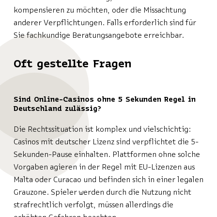
kompensieren zu möchten, oder die Missachtung
anderer Verpflichtungen. Falls erforderlich sind für
Sie fachkundige Beratungsangebote erreichbar.
Oft gestellte Fragen
Sind Online-Casinos ohne 5 Sekunden Regel in
Deutschland zulässig?
Die Rechtssituation ist komplex und vielschichtig:
Casinos mit deutscher Lizenz sind verpflichtet die 5-
Sekunden-Pause einhalten. Plattformen ohne solche
Vorgaben agieren in der Regel mit EU-Lizenzen aus
Malta oder Curacao und befinden sich in einer legalen
Grauzone. Spieler werden durch die Nutzung nicht
strafrechtlich verfolgt, müssen allerdings die