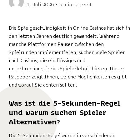
1. Juli 2026 ･ 5 min Lesezeit
Die Spielgeschwindigkeit in Online Casinos hat sich in
den letzten Jahren deutlich gewandelt. Während
manche Plattformen Pausen zwischen den
Spielrunden implementieren, suchen viele Spieler
nach Casinos, die ein flüssiges und
unterbrechungsfreies Spielerlebnis bieten. Dieser
Ratgeber zeigt Ihnen, welche Möglichkeiten es gibt
und worauf Sie achten sollten.
Was ist die 5-Sekunden-Regel
und warum suchen Spieler
Alternativen?
Die 5-Sekunden-Regel wurde in verschiedenen