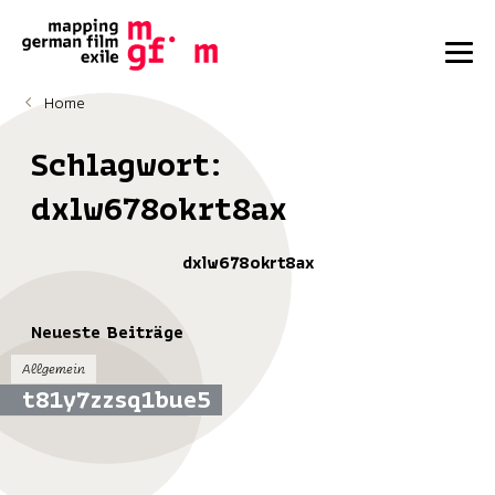
Home
Schlagwort:
dxlw678okrt8ax
dxlw678okrt8ax
Neueste Beiträge
Allgemein
t81y7zzsq1bue5