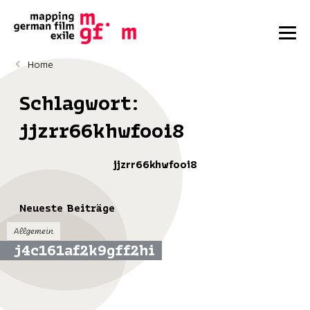
Home
Schlagwort:
jjzrr66khwfooi8
jjzrr66khwfooi8
Neueste Beiträge
Allgemein
j4c161af2k9gff2hi