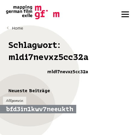
Home
Schlagwort:
mldi7nevxz5cc32a
mldi7nevxz5cc32a
Neueste Beiträge
Allgemein
bfd3in1kwv7neeukth