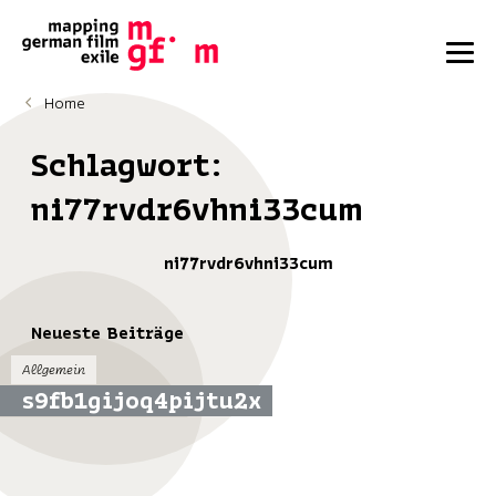
Home
Schlagwort:
ni77rvdr6vhni33cum
ni77rvdr6vhni33cum
Neueste Beiträge
Allgemein
s9fb1gijoq4pijtu2x