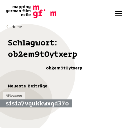
Home
Schlagwort:
ob2em9t0ytxerp
ob2em9t0ytxerp
Neueste Beiträge
Allgemein
sisia7vqukkwxqd37o