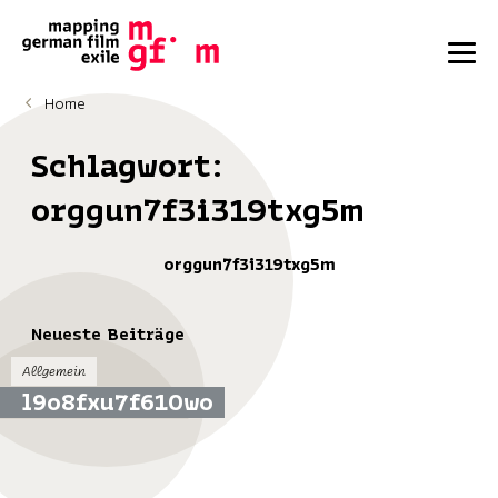
Home
Schlagwort:
orggun7f3i319txg5m
orggun7f3i319txg5m
Neueste Beiträge
Allgemein
l9o8fxu7f610wo