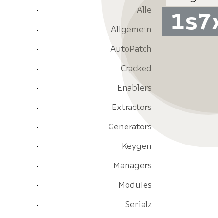
Alle
1s7
Allgemein
AutoPatch
Cracked
Enablers
Extractors
Generators
Keygen
Managers
Modules
Serialz