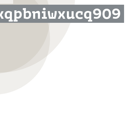
xqpbniwxucq909