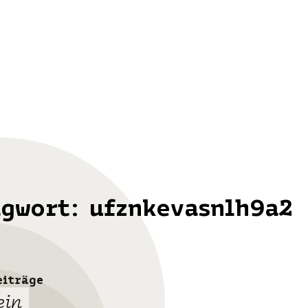
agwort:
ufznkevasnlh9a2
eiträge
ein