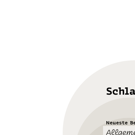
Schl
Neueste B
Allgem