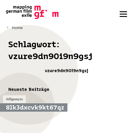
Home
Schlagwort:
vzure9dn90i9n9gsj
vzure9dn90i9n9gsj
Neueste Beiträge
Allgemein
8lk3dxcvk9kt67qz