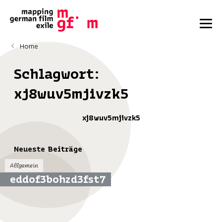
Home
Schlagwort:
xj8wuv5mjivzk5
xj8wuv5mjivzk5
Neueste Beiträge
Allgemein
eddof3bohzd3fst7