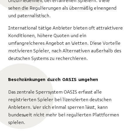
Unzufriedenheit bei erfahrenen Spielern. Viele
sehen die Regulierungen als übermäßig einengend
und paternalistisch.
International tätige Anbieter bieten oft attraktivere
Konditionen, höhere Quoten und ein
umfangreicheres Angebot an Wetten. Diese Vorteile
motivieren Spieler, nach Alternativen außerhalb des
deutschen Systems zu recherchieren.
Beschränkungen durch OASIS umgehen
Das zentrale Sperrsystem OASIS erfasst alle
registrierten Spieler bei lizenzierten deutschen
Anbietern. Wer sich einmal sperren lässt, kann
bundesweit nicht mehr bei regulierten Plattformen
spielen.