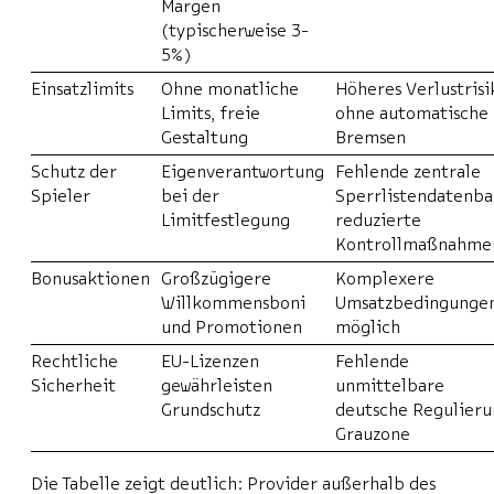
Margen
(typischerweise 3-
5%)
Einsatzlimits
Ohne monatliche
Höheres Verlustrisi
Limits, freie
ohne automatische
Gestaltung
Bremsen
Schutz der
Eigenverantwortung
Fehlende zentrale
Spieler
bei der
Sperrlistendatenba
Limitfestlegung
reduzierte
Kontrollmaßnahme
Bonusaktionen
Großzügigere
Komplexere
Willkommensboni
Umsatzbedingunge
und Promotionen
möglich
Rechtliche
EU-Lizenzen
Fehlende
Sicherheit
gewährleisten
unmittelbare
Grundschutz
deutsche Regulieru
Grauzone
Die Tabelle zeigt deutlich: Provider außerhalb des